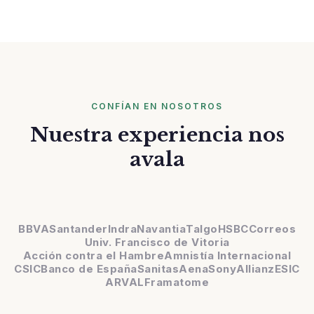
CONFÍAN EN NOSOTROS
Nuestra experiencia nos
avala
BBVA
Santander
Indra
Navantia
Talgo
HSBC
Correos
Univ. Francisco de Vitoria
Acción contra el Hambre
Amnistía Internacional
CSIC
Banco de España
Sanitas
Aena
Sony
Allianz
ESIC
ARVAL
Framatome